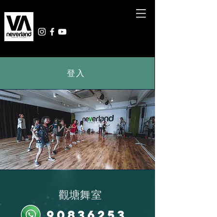
登入
觀塘舞室
9083
6253