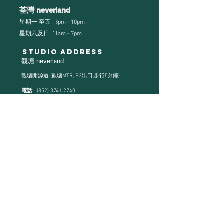
荃灣 neverland
星期一 至五 : 3pm - 10pm
星期六及日: 11am - 7pm
Studio address
觀塘 neverland
觀塘開源道
(觀塘MTR, B3出口,步行5分鐘)
電話:
(852) 3741 2740
Neverland Whatsapp:
(852) 6757 0539
Neverland Kids Whatsapp:
(852) 9083 6253
荃灣 - neverland
荃灣大涌道18號國際企業中心三期8樓805室
電話:
Whatsapp:
(852) 6650 2099
menu
主頁
關於 neverland
兒童舞蹈學院