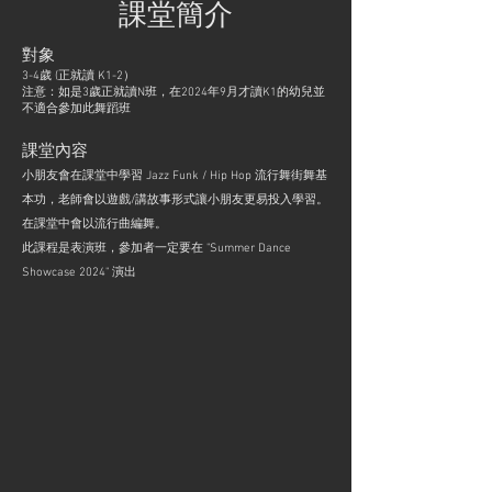
​課堂簡介
對象
3-4歲 (正就讀 K1-2）
注意：如是3歲正就讀N班，在2024年9月才讀K1的幼兒並
不適合參加此舞蹈班
課堂內容
小朋友會在課堂中學習 Jazz Funk / Hip Hop 流行舞街舞基
本功，老師會以遊戲/講故事形式讓小朋友更易投入學習。
在課堂中會以流行曲編舞。
​此課程是表演班，參加者一定要在 "Summer Dance
Showcase 2024" 演出