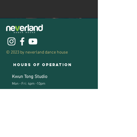
© 2023 by neverland dance house
Hours of operation
Kwun Tong Studio
Mon - Fri: 4pm -10pm
Sat - Sun: 10am - 7pm
Tsuen Wan Studio
Mon - Fri: 5pm - 10pm
Sat / Sun: 11
am - 7pm
Studio address
Kwun Tong Studio: